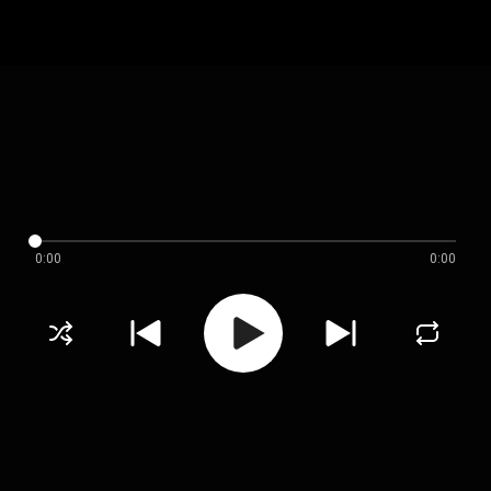
0:00
0:00