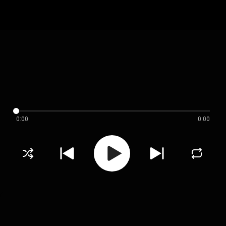
0:00
0:00