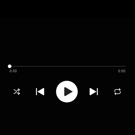
0:00
0:00