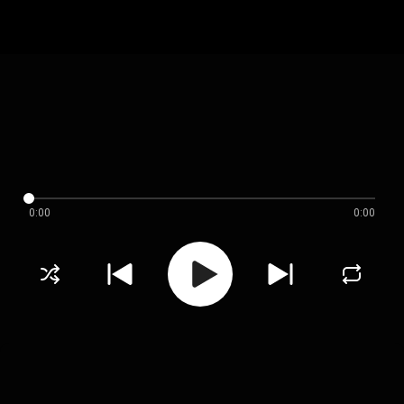
0:00
0:00