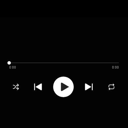
0:00
0:00