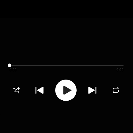
0:00
0:00