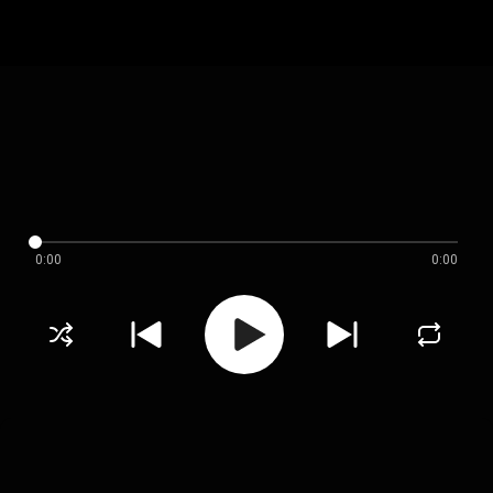
0:00
0:00