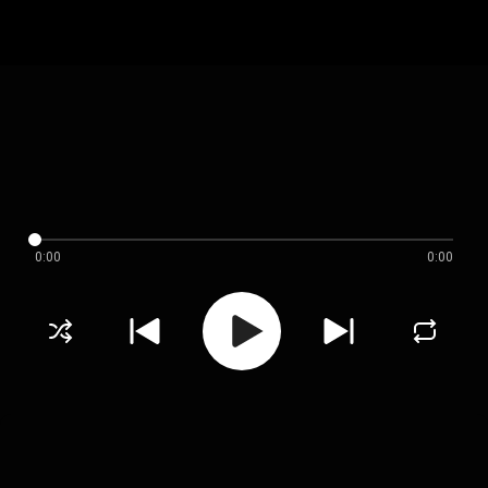
0:00
0:00