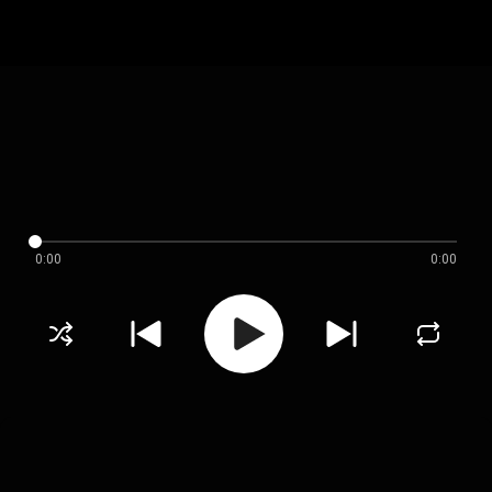
0:00
0:00