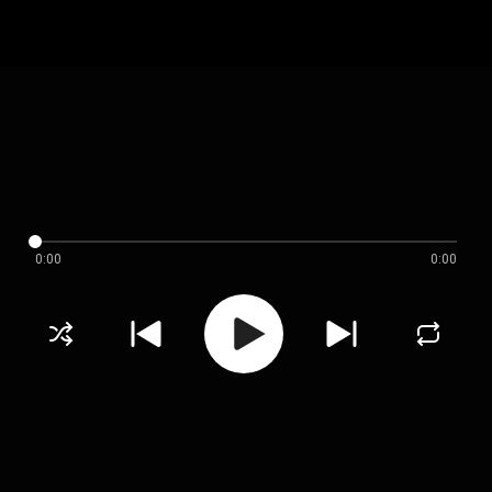
0:00
0:00