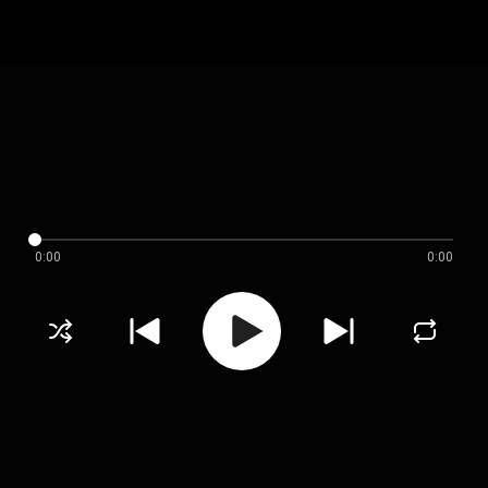
0:00
0:00