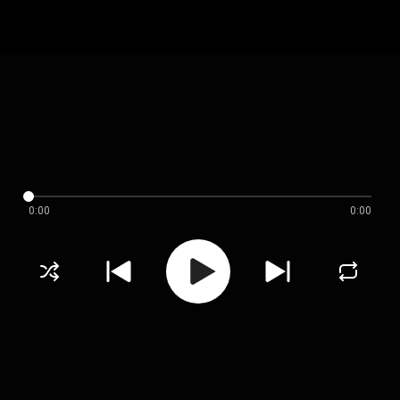
0:00
0:00