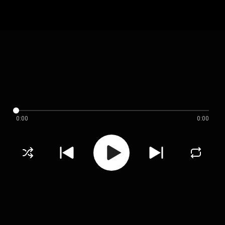
0:00
0:00