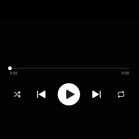
0:00
0:00