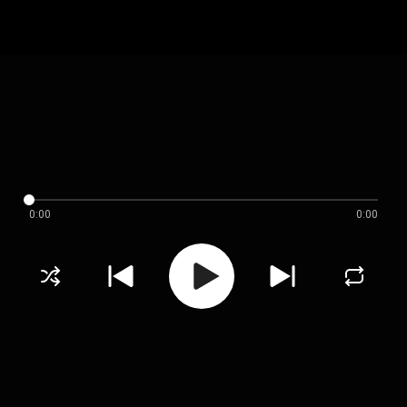
0:00
0:00