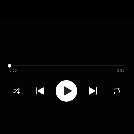
0:00
0:00