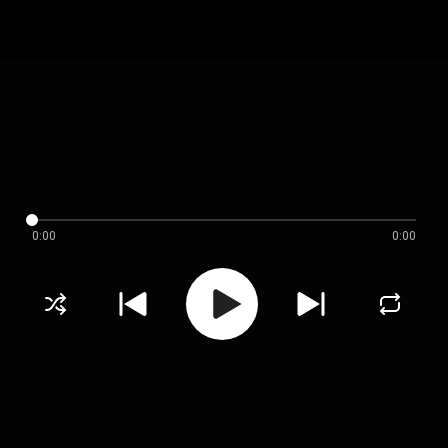
0:00
0:00