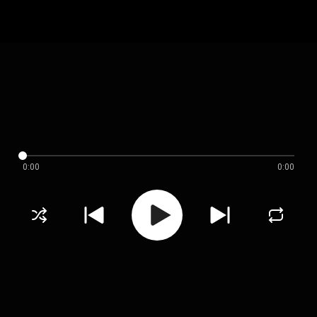
0:00
0:00