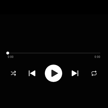
0:00
0:00