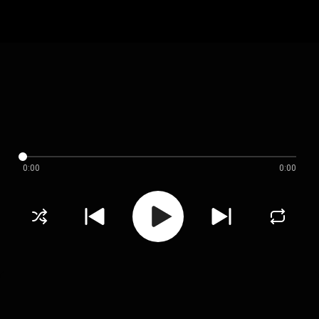
0:00
0:00