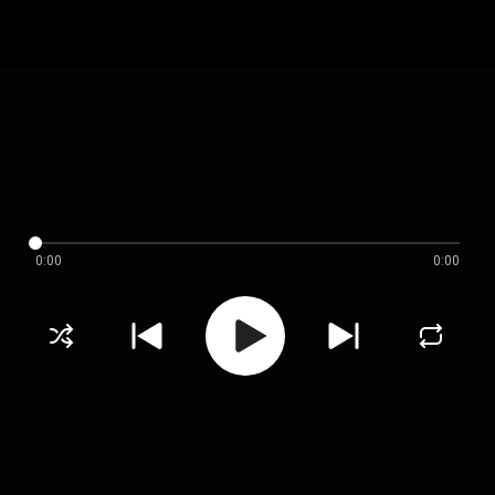
0:00
0:00