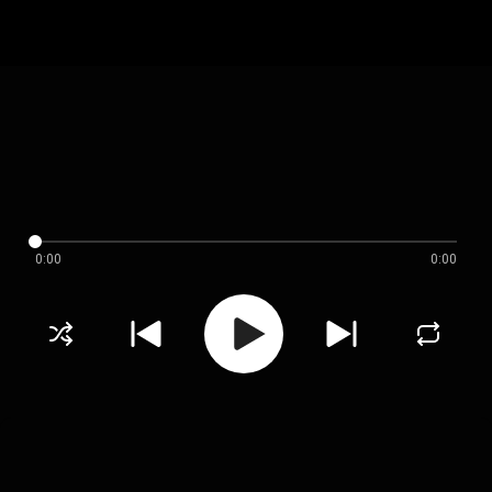
0:00
0:00