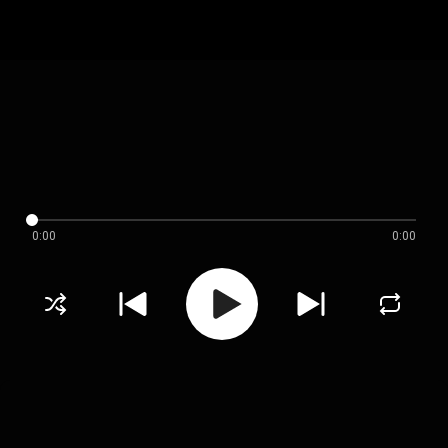
0:00
0:00