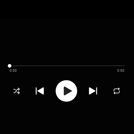
0:00
0:00