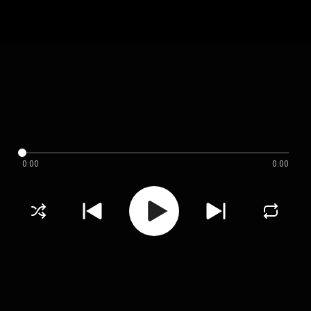
0:00
0:00