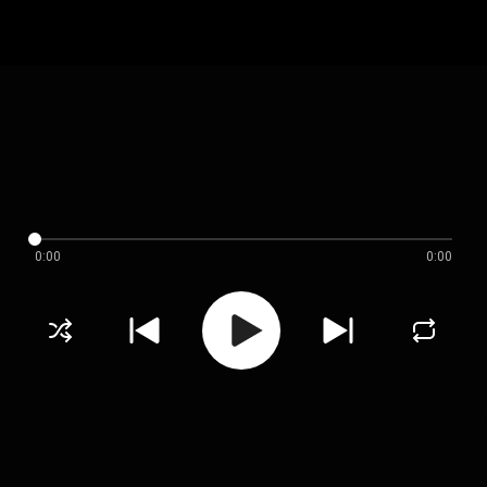
0:00
0:00