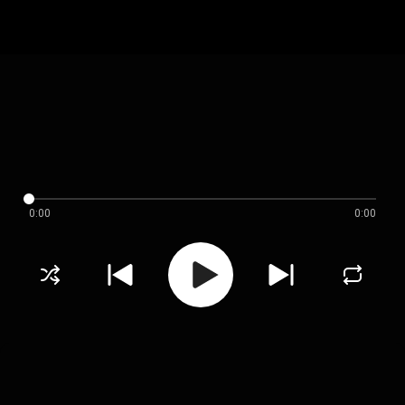
0:00
0:00