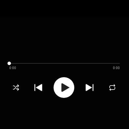
0:00
0:00