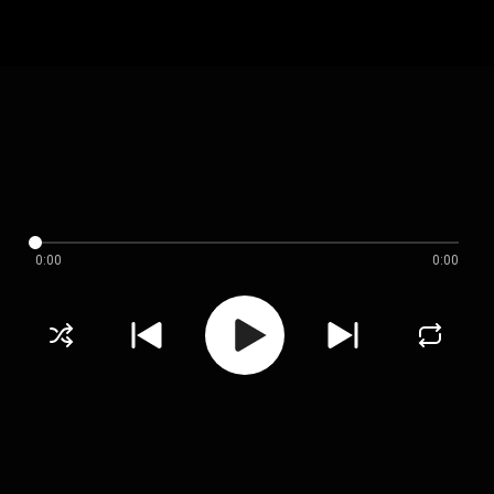
0:00
0:00