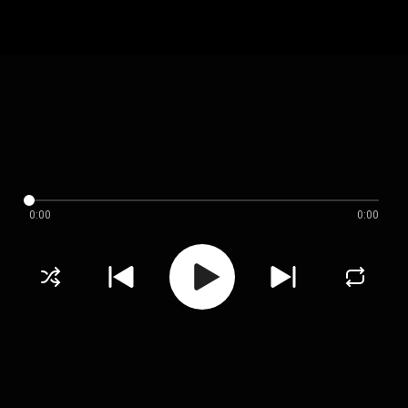
0:00
0:00