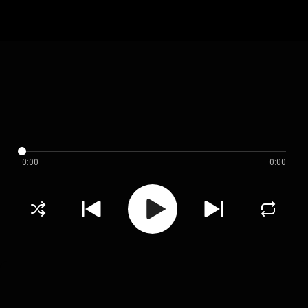
0:00
0:00