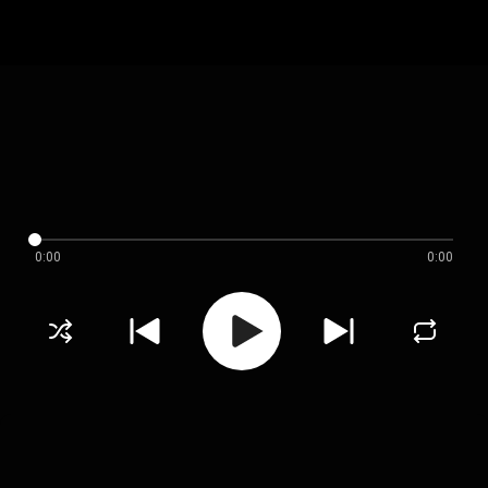
0:00
0:00