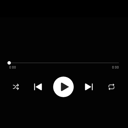
0:00
0:00