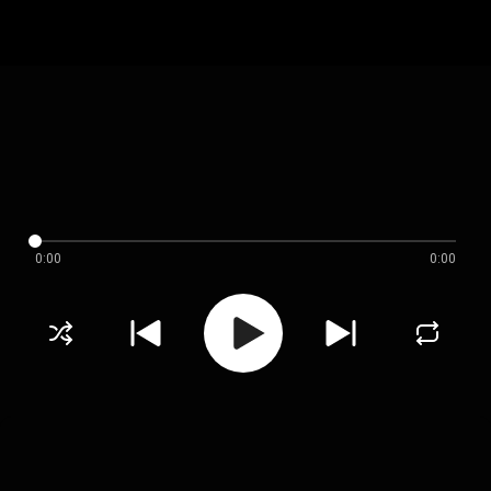
0:00
0:00