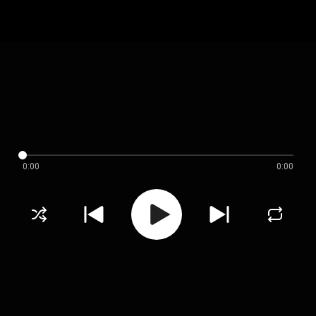
0:00
0:00