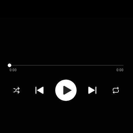
0:00
0:00