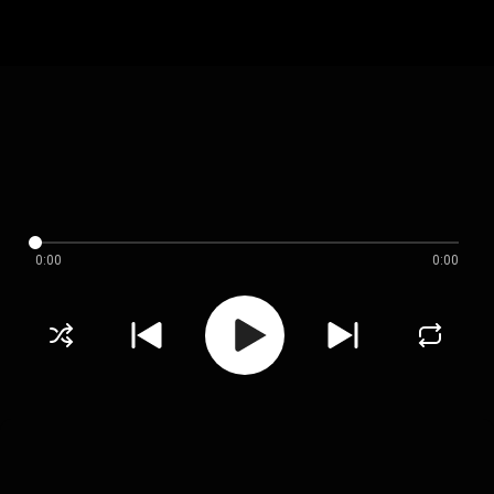
0:00
0:00