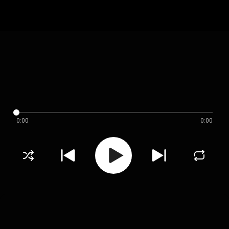
0:00
0:00