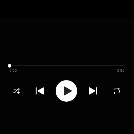
0:00
0:00