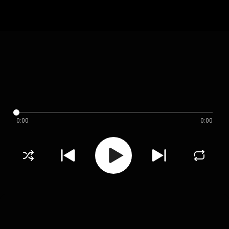
0:00
0:00