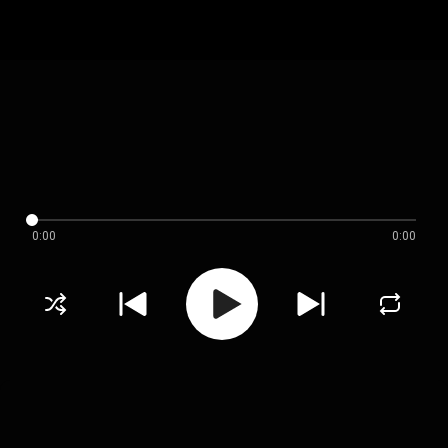
0:00
0:00