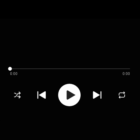
0:00
0:00