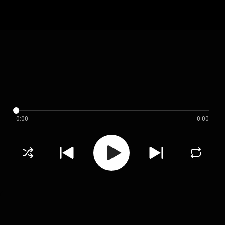
0:00
0:00