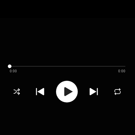
0:00
0:00