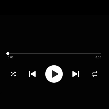
0:00
0:00