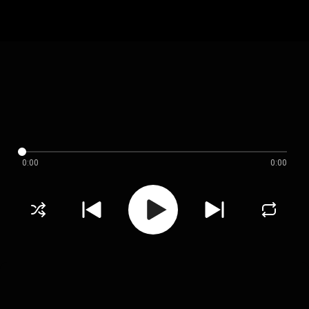
0:00
0:00