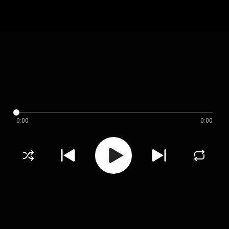
0:00
0:00