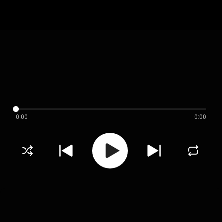
0:00
0:00