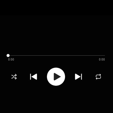
0:00
0:00