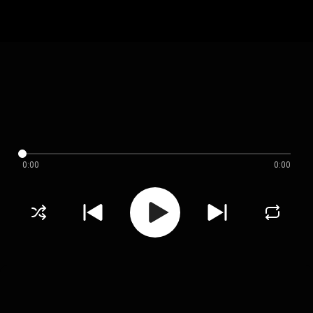
0:00
0:00